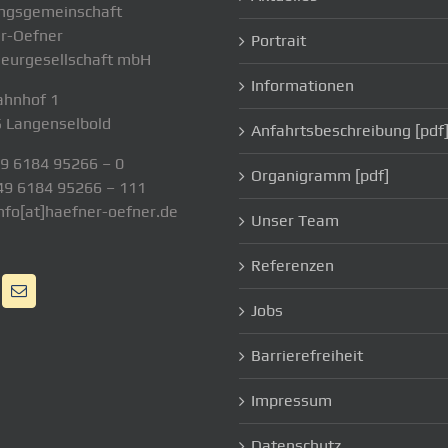
ngsgemeinschaft
r-Oefner
Portrait
ieurgesellschaft mbH
Informationen
hnhof 1
 Langenselbold
Anfahrtsbeschreibung [pdf
49 6184 95266 – 0
Organigramm [pdf]
49 6184 95266 – 111
info[at]haefner-oefner.de
Unser Team
Referenzen
Jobs
Barrierefreiheit
Impressum
Datenschutz