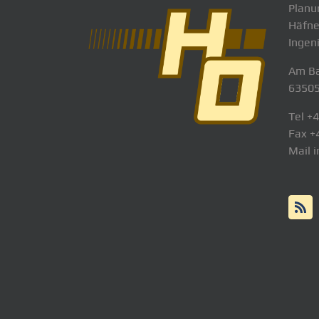
Planu
Häfne
Ingen
Am Ba
63505
Tel +
Fax +
Mail 