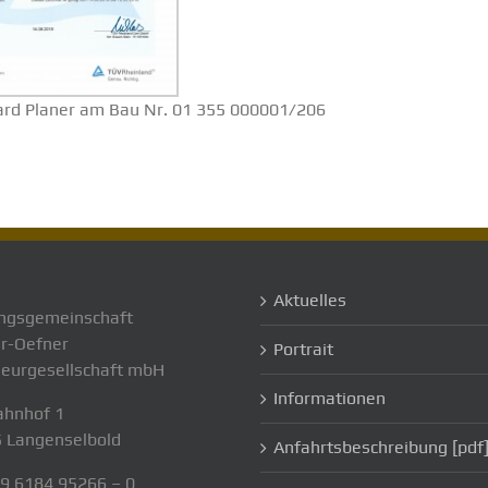
dard Planer am Bau Nr. 01 355 000001/206
Aktuelles
ngsgemeinschaft
r-Oefner
Portrait
ieurgesellschaft mbH
Informationen
hnhof 1
 Langenselbold
Anfahrtsbeschreibung [pdf
49 6184 95266 – 0