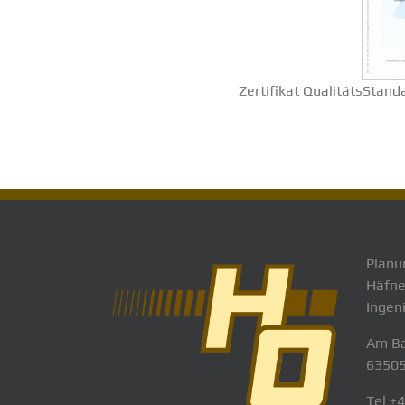
Zertifikat QualitätsStan
Planu
Häfne
Ingen
Am Ba
63505
Tel +